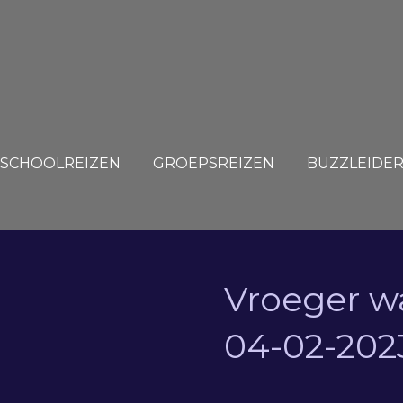
SCHOOLREIZEN
GROEPSREIZEN
BUZZLEIDE
Vroeger wa
04-02-202