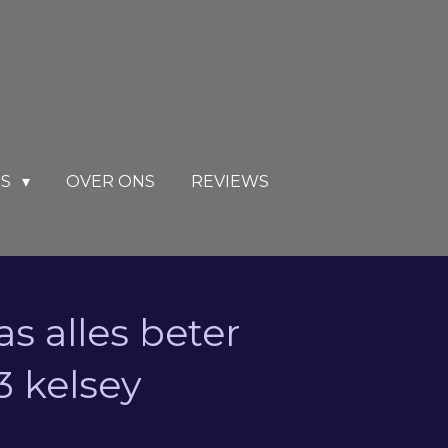
RS
OVER ONS
REVIEWS
s alles beter
3 kelsey