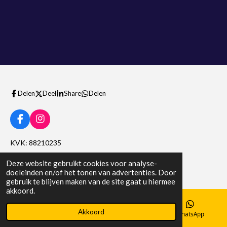
Delen
Deel
Share
Delen
F
I
a
n
c
s
KVK: 88210235
e
t
b
a
Btw nummer: NL004564536B10
Deze website gebruikt cookies voor analyse-
o
g
doeleinden en/of het tonen van advertenties. Door
o
r
gebruik te blijven maken van de site gaat u hiermee
k
a
akkoord.
m
Akkoord
E-mailadres
Telefoonnummer
WhatsApp