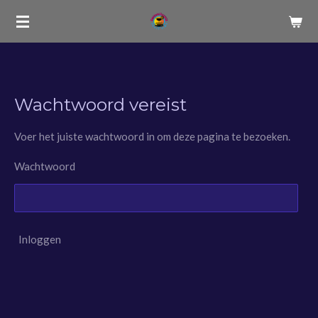
Ga
direct
naar
de
hoofdinhoud
Wachtwoord vereist
Voer het juiste wachtwoord in om deze pagina te bezoeken.
Wachtwoord
Inloggen