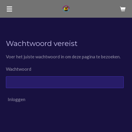
Ga
direct
naar
de
hoofdinhoud
Wachtwoord vereist
Voer het juiste wachtwoord in om deze pagina te bezoeken.
Wachtwoord
Inloggen