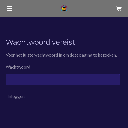
Ga
direct
naar
de
hoofdinhoud
Wachtwoord vereist
Voer het juiste wachtwoord in om deze pagina te bezoeken.
Wachtwoord
Inloggen