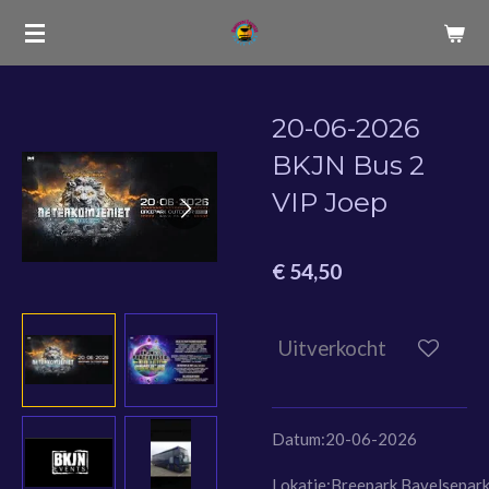
Ga
direct
naar
de
20-06-2026
hoofdinhoud
BKJN Bus 2
VIP Joep
€ 54,50
Uitverkocht
Datum:20-06-2026
Lokatie:Breepark
Bavelsepark