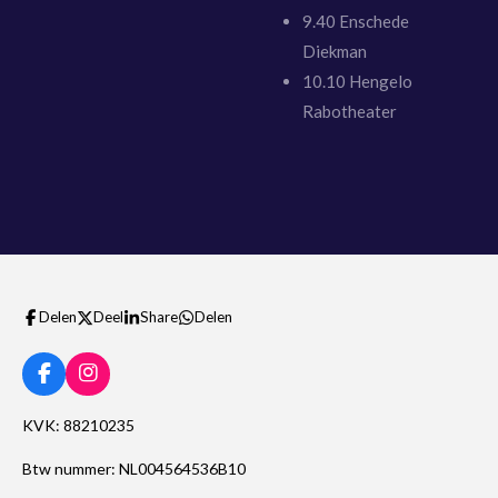
9.40 Enschede
Diekman
10.10 Hengelo
Rabotheater
Delen
Deel
Share
Delen
F
I
a
n
c
s
KVK: 88210235
e
t
b
a
Btw nummer: NL004564536B10
o
g