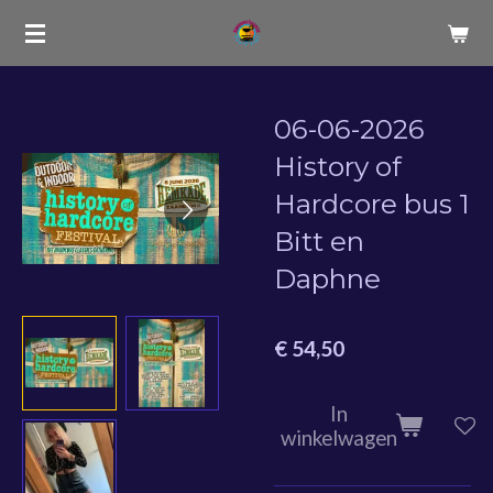
Ga
direct
naar
de
06-06-2026
hoofdinhoud
History of
Hardcore bus 1
Bitt en
Daphne
€ 54,50
In
winkelwagen