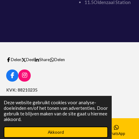
11.5Oldenzaal Station
Delen
Deel
Share
Delen
F
I
a
n
c
s
KVK: 88210235
e
t
b
a
Btw nummer: NL004564536B10
Deze website gebruikt cookies voor analyse-
o
g
doeleinden en/of het tonen van advertenties. Door
o
r
gebruik te blijven maken van de site gaat u hiermee
k
a
akkoord.
m
Akkoord
E-mailadres
Telefoonnummer
WhatsApp