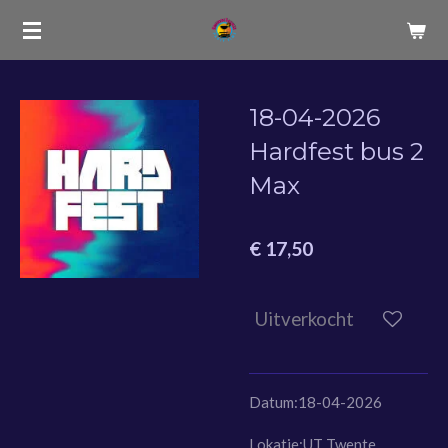
Ga
direct
naar
de
18-04-2026
hoofdinhoud
Hardfest bus 2
Max
€ 17,50
Uitverkocht
Datum:18-04-2026
Lokatie:UT Twente