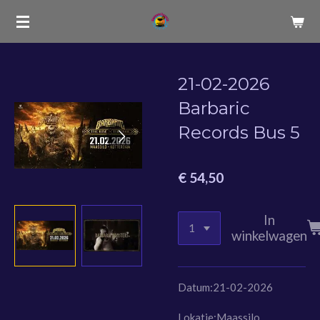
Ga
direct
naar
de
21-02-2026
hoofdinhoud
Barbaric
Records Bus 5
€ 54,50
In
winkelwagen
Datum:21-02-2026
Lokatie:Maassilo