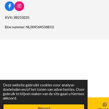
F
I
a
n
c
s
KVK: 88210235
e
t
b
a
Btw nummer: NL004564536B10
o
g
o
r
k
a
m
Deze website gebruikt cookies voor analyse-
doeleinden en/of het tonen van advertenties. Door
gebruik te blijven maken van de site gaat u hiermee
akkoord.
Akkoord