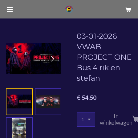
Ga
direct
naar
de
03-01-2026
hoofdinhoud
VWAB
PROJECT ONE
Bus 4 rik en
stefan
€ 54,50
In
winkelwagen