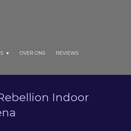
RS
OVER ONS
REVIEWS
 Rebellion Indoor
ena