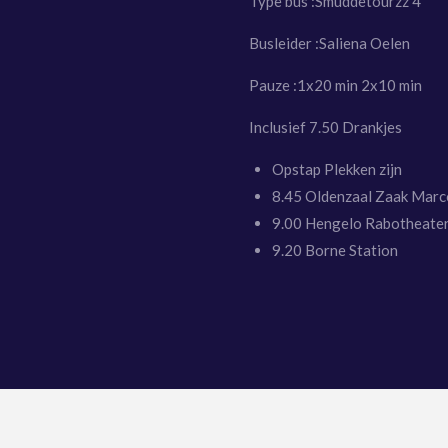
Type bus :Smuddetourzz 4
Busleider :Saliena Oelen
Pauze :1x20 min 2x10 min
Inclusief 7.50 Drankjes
Opstap Plekken zijn
8.45 Oldenzaal Zaak Marc
9.00 Hengelo Rabotheate
9.20 Borne Station