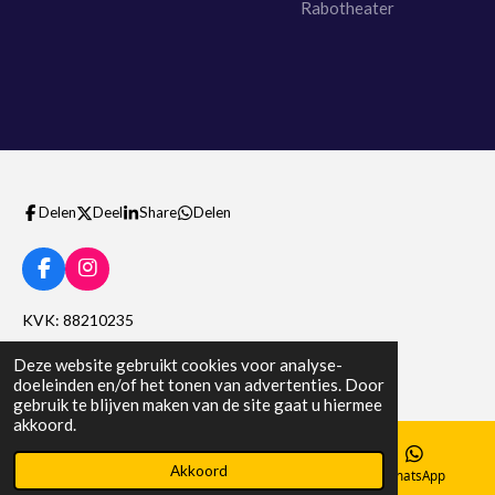
Rabotheater
Delen
Deel
Share
Delen
F
I
a
n
c
s
KVK: 88210235
e
t
b
a
Btw nummer: NL004564536B10
Deze website gebruikt cookies voor analyse-
o
g
doeleinden en/of het tonen van advertenties. Door
o
r
gebruik te blijven maken van de site gaat u hiermee
k
a
akkoord.
m
Akkoord
E-mailadres
Telefoonnummer
WhatsApp