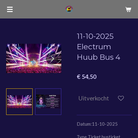
Ga
direct
naar
de
11-10-2025
hoofdinhoud
Electrum
Huub Bus 4
€ 54,50
Uitverkocht
Datum:11-10-2025
Type Ticket busticket