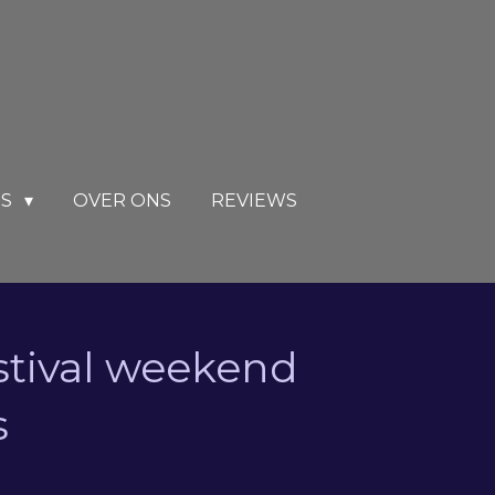
RS
OVER ONS
REVIEWS
stival weekend
s