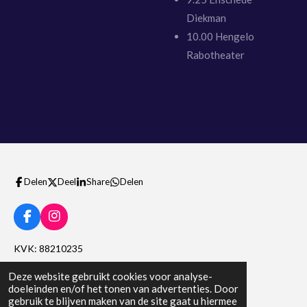
Diekman
10.00 Hengelo
Rabotheater
Delen
Deel
Share
Delen
F
I
a
n
c
s
KVK: 88210235
e
t
b
a
Btw nummer: NL004564536B10
Deze website gebruikt cookies voor analyse-
o
g
doeleinden en/of het tonen van advertenties. Door
o
r
gebruik te blijven maken van de site gaat u hiermee