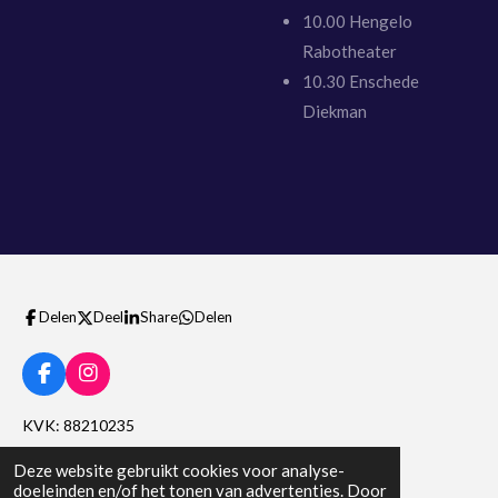
10.00 Hengelo
Rabotheater
10.30 Enschede
Diekman
Delen
Deel
Share
Delen
F
I
a
n
c
s
KVK: 88210235
e
t
b
a
Btw nummer: NL004564536B10
Deze website gebruikt cookies voor analyse-
o
g
doeleinden en/of het tonen van advertenties. Door