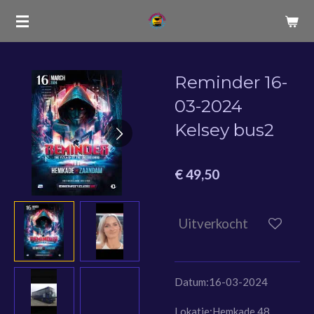
Ga
direct
naar
de
Reminder 16-
hoofdinhoud
03-2024
Kelsey bus2
€ 49,50
Uitverkocht
Datum:16-03-2024
Lokatie:Hemkade 48